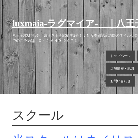
luxmaia-ラグマイア- 
八王子駅徒歩3分！京王八王子駅徒歩2分！ＪＮＡ本部認定講師のネイルサ
でのご予約は ０４２-６４９-２９７１
トップページ
店舗情報・地図
お問い合わせ
スクール