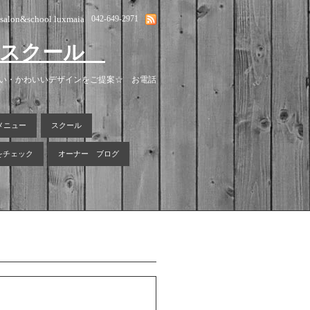
lsalon&school luxmaia
042-649-2971
ン＆スクール
安い・かわいいデザインをご提案☆ お電話
メニュー
スクール
報をチェック
オーナー ブログ