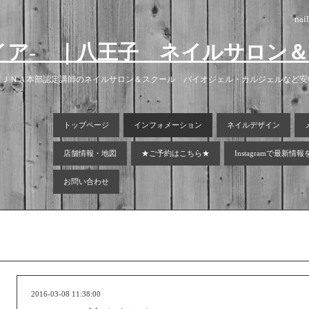
nai
ラグマイア- ｜八王子 ネイルサロ
！ＪＮＡ本部認定講師のネイルサロン＆スクール バイオジェル・カルジェルなど
トップページ
インフォメーション
ネイルデザイン
店舗情報・地図
★ご予約はこちら★
Instagramで最新情
お問い合わせ
2016-03-08 11:38:00