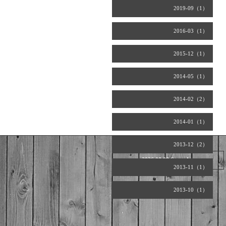
2019-09（1）
2016-03（1）
2015-12（1）
2014-05（1）
2014-02（2）
2014-01（1）
2013-12（2）
2026.08.08 Saturday
2013-11（1）
2013-10（1）