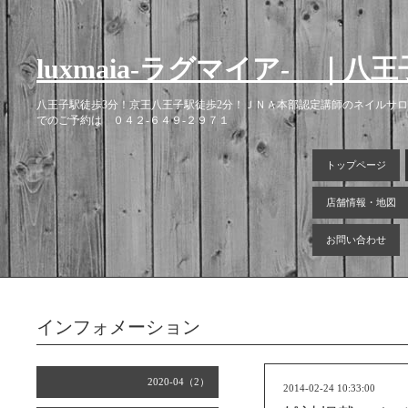
luxmaia-ラグマイア- 
八王子駅徒歩3分！京王八王子駅徒歩2分！ＪＮＡ本部認定講師のネイルサ
でのご予約は ０４２-６４９-２９７１
トップページ
店舗情報・地図
お問い合わせ
インフォメーション
2020-04（2）
2014-02-24 10:33:00