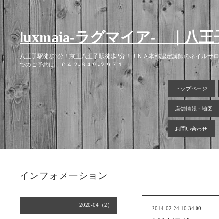
luxmaia-ラグマイア- 
八王子駅徒歩3分！京王八王子駅徒歩2分！ＪＮＡ本部認定講師のネイルサ
でのご予約は ０４２-６４９-２９７１
トップページ
店舗情報・地図
お問い合わせ
インフォメーション
2020-04（2）
2014-02-24 10:34:00