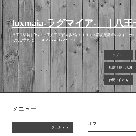
luxmaia-ラグマイア- 
八王子駅徒歩3分！京王八王子駅徒歩2分！ＪＮＡ本部認定講師のネイルサ
でのご予約は ０４２-６４９-２９７１
トップページ
店舗情報・地図
お問い合わせ
メニュー
オフ
ジェル（8）