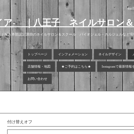
nai
ラグマイア- ｜八王子 ネイルサロ
！ＪＮＡ本部認定講師のネイルサロン＆スクール バイオジェル・カルジェルなど
トップページ
インフォメーション
ネイルデザイン
店舗情報・地図
★ご予約はこちら★
Instagramで最新情
お問い合わせ
付け替えオフ