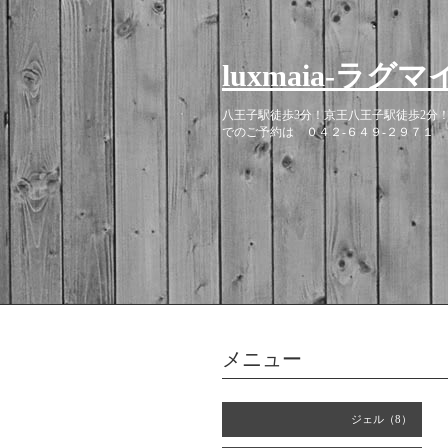
luxmaia-
八王子駅徒歩3分！京王八王子駅徒歩2分
でのご予約は ０４２-６４９-２９７１
メニュー
ジェル（8）