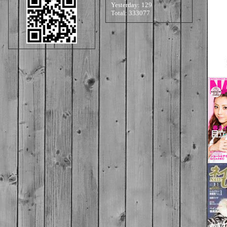
Yesterday:
129
Total:
333077