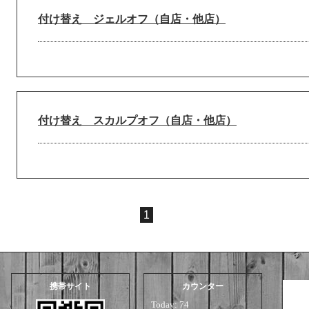
付け替え ジェルオフ（自店・他店）
付け替え スカルプオフ（自店・他店）
1
携帯サイト
カウンター
Today:
74