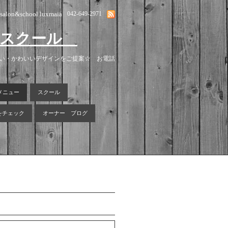
lsalon&school luxmaia
042-649-2971
ン＆スクール
安い・かわいいデザインをご提案☆ お電話
メニュー
スクール
報をチェック
オーナー ブログ