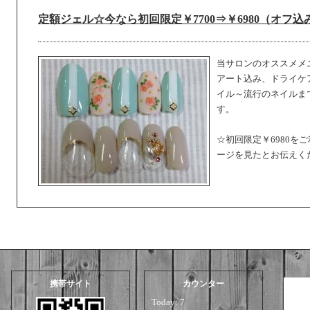
定額ジェル☆今なら初回限定￥7700⇒￥6980（オフ込
当サロンのオススメメ
アート込み、ドライケ
イル～流行のネイルま
す。
☆初回限定￥6980を
ージを見たとお伝えく
携帯サイト
カウンター
Today:
7