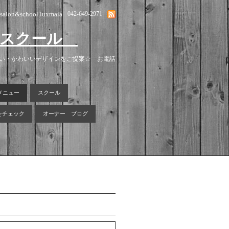
lsalon&school luxmaia
042-649-2971
ン＆スクール
安い・かわいいデザインをご提案☆ お電話
メニュー
スクール
報をチェック
オーナー ブログ