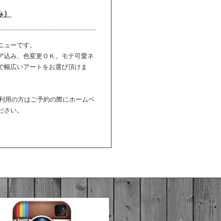
み）
ニューです。
ア込み、色変更ＯＫ。モテ可愛ネ
で幅広いアートをお選び頂けま
ご利用の方はご予約の際にホームペ
ださい。