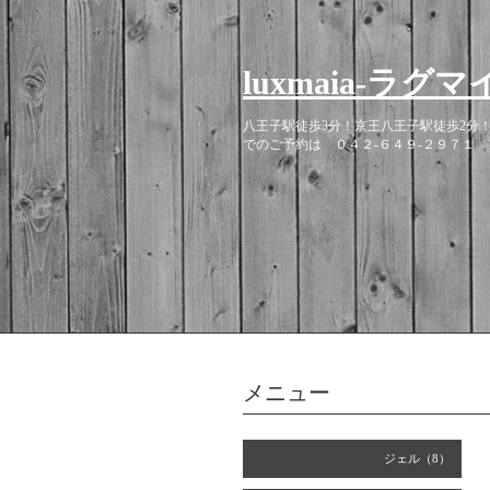
luxmaia-
八王子駅徒歩3分！京王八王子駅徒歩2分
でのご予約は ０４２-６４９-２９７１
メニュー
ジェル（8）