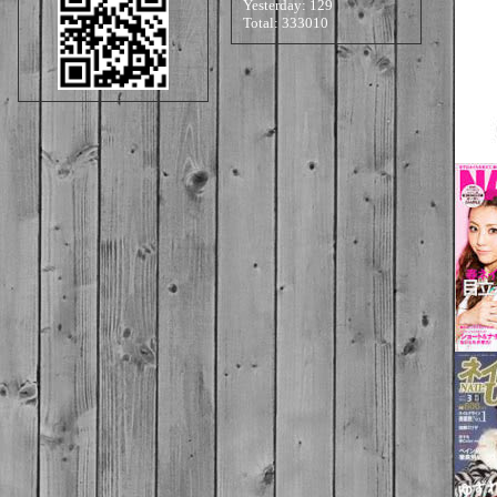
Yesterday:
129
Total:
333010