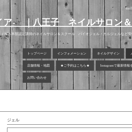
nai
ラグマイア- ｜八王子 ネイルサロ
！ＪＮＡ本部認定講師のネイルサロン＆スクール バイオジェル・カルジェルなど
トップページ
インフォメーション
ネイルデザイン
店舗情報・地図
★ご予約はこちら★
Instagramで最新情
お問い合わせ
ジェル