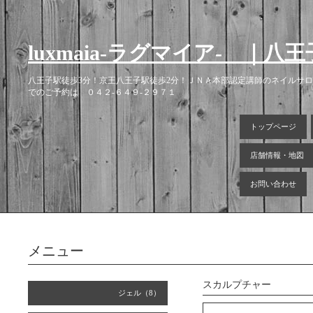
luxmaia-ラグマイア- 
八王子駅徒歩3分！京王八王子駅徒歩2分！ＪＮＡ本部認定講師のネイルサ
でのご予約は ０４２-６４９-２９７１
トップページ
店舗情報・地図
お問い合わせ
メニュー
スカルプチャー
ジェル（8）