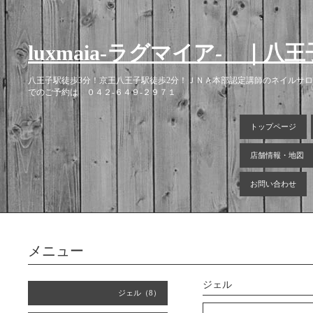
luxmaia-ラグマイア- 
八王子駅徒歩3分！京王八王子駅徒歩2分！ＪＮＡ本部認定講師のネイルサ
でのご予約は ０４２-６４９-２９７１
トップページ
店舗情報・地図
お問い合わせ
メニュー
ジェル
ジェル（8）